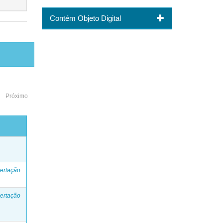
Contém Objeto Digital
Próximo
o
ertação
ertação