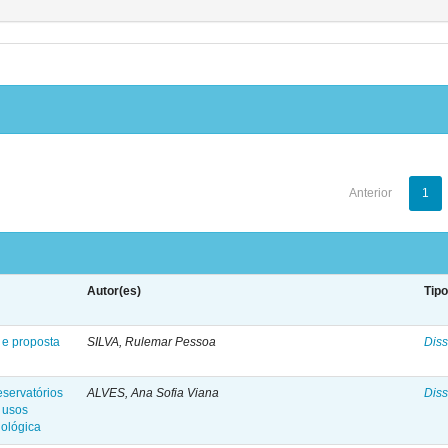
Anterior
1
Autor(es)
Tip
 e proposta
SILVA, Rulemar Pessoa
Diss
servatórios
ALVES, Ana Sofia Viana
Diss
s usos
dológica