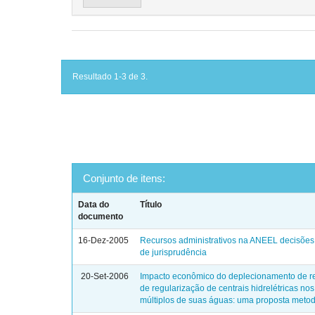
Resultado 1-3 de 3.
Conjunto de itens:
Data do
Título
documento
16-Dez-2005
Recursos administrativos na ANEEL decisões
de jurisprudência
20-Set-2006
Impacto econômico do deplecionamento de re
de regularização de centrais hidrelétricas no
múltiplos de suas águas: uma proposta meto