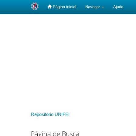
Página inicial
Navegar
Ajuda
Skip
navigation
Repositório UNIFEI
Página de Busca