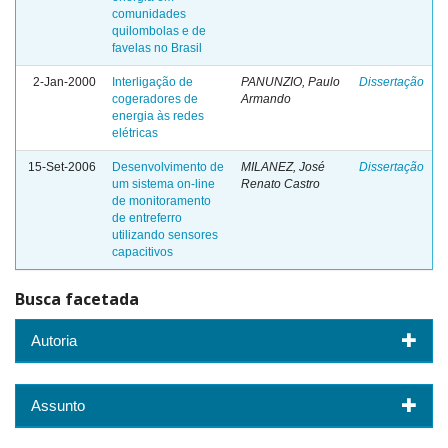
comunidades
quilombolas e de
favelas no Brasil
2-Jan-2000
Interligação de
PANUNZIO, Paulo
Dissertação
cogeradores de
Armando
energia às redes
elétricas
15-Set-2006
Desenvolvimento de
MILANEZ, José
Dissertação
um sistema on-line
Renato Castro
de monitoramento
de entreferro
utilizando sensores
capacitivos
Busca facetada
Autoria
Assunto