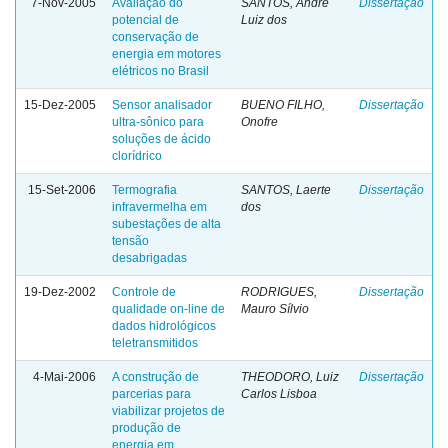
7-Nov-2005
Avaliação do
SANTOS, André
Dissertação
potencial de
Luiz dos
conservação de
energia em motores
elétricos no Brasil
15-Dez-2005
Sensor analisador
BUENO FILHO,
Dissertação
ultra-sônico para
Onofre
soluções de ácido
clorídrico
15-Set-2006
Termografia
SANTOS, Laerte
Dissertação
infravermelha em
dos
subestações de alta
tensão
desabrigadas
19-Dez-2002
Controle de
RODRIGUES,
Dissertação
qualidade on-line de
Mauro Sílvio
dados hidrológicos
teletransmitidos
4-Mai-2006
A construção de
THEODORO, Luiz
Dissertação
parcerias para
Carlos Lisboa
viabilizar projetos de
produção de
energia em