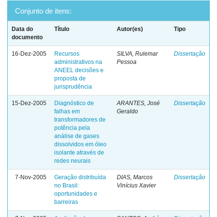
Conjunto de itens:
Data do
Título
Autor(es)
Tipo
documento
16-Dez-2005
Recursos
SILVA, Rulemar
Dissertação
administrativos na
Pessoa
ANEEL decisões e
proposta de
jurisprudência
15-Dez-2005
Diagnóstico de
ARANTES, José
Dissertação
falhas em
Geraldo
transformadores de
potência pela
análise de gases
dissolvidos em óleo
isolante através de
redes neurais
7-Nov-2005
Geração distribuída
DIAS, Marcos
Dissertação
no Brasil:
Vinícius Xavier
oportunidades e
barreiras