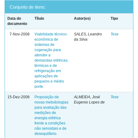
Conjunto de itens:
Data do
Título
Autor(es)
Tipo
documento
7-Nov-2008
Viabilidade técnico-
SALES, Leandro
Tese
econômica de
da Silva
sistemas de
cogeração para
atender a
demandas elétricas,
térmicas e de
refrigeração em
aplicações de
pequeno e médio
porte.
15-Dez-2008
Proposição de
ALMEIDA, José
Tese
novas metodologias
Eugenio Lopes de
para avaliação das
medições de
energia elétrica
frente a condições
não senoidais e de
desequilíbrio.