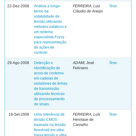
22-Dez-2008
Análise a longo-
FERREIRA, Luiz
Tese
termo da
Cláudio de Araújo
estabilidade de
tensão utilizando
métodos estáticos e
um sistema
especialista Fuzzy
para representação
de ações de
controle.
29-Ago-2008
Detecção e
ADAMI, José
Tese
identificação de
Feliciano
arcos de contorno
em cadeias de
isoladores de linhas
de transmissão
utilizando técnicas
de processamento
de sinais.
19-Set-2008
Uma referência de
FERREIRA, Luís
Tese
tensão CMOS
Henrique de
baseada na tensão
Carvalho
threshold em ultra-
baixa tensão e ultra