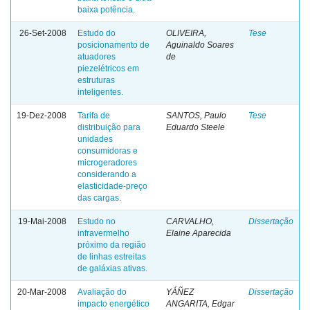
baixa potência.
26-Set-2008
Estudo do
OLIVEIRA,
Tese
posicionamento de
Aguinaldo Soares
atuadores
de
piezelétricos em
estruturas
inteligentes.
19-Dez-2008
Tarifa de
SANTOS, Paulo
Tese
distribuição para
Eduardo Steele
unidades
consumidoras e
microgeradores
considerando a
elasticidade-preço
das cargas.
19-Mai-2008
Estudo no
CARVALHO,
Dissertação
infravermelho
Elaine Aparecida
próximo da região
de linhas estreitas
de galáxias ativas.
20-Mar-2008
Avaliação do
YÁÑEZ
Dissertação
impacto energético
ANGARITA, Edgar