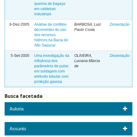
queima de bagaço
em caldeiras
industriais
6-Dez-2005
Análise de conflitos
BARBOSA, Luiz
Dissertação
decorrentes do uso
Paulo Costa
dos recursos
hídricos na Bacia do
Alto Sapucaí
5-Set-2005
Uma investigação da
OLIVEIRA,
Dissertação
influência dos
Luciana Márcia
parâmetros de pulso
de
em soldagem com
eletrodo tubular com
proteção gasosa
Busca facetada
Autoria
Assunto