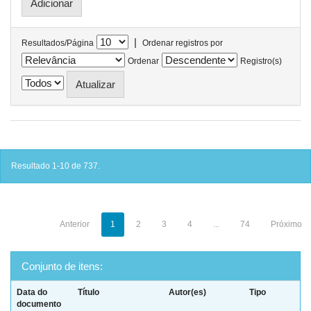
|
Resultados/Página
Ordenar registros por
Ordenar
Registro(s)
Resultado 1-10 de 737.
Anterior
1
2
3
4
...
74
Próximo
Conjunto de itens:
Data do
Título
Autor(es)
Tipo
documento