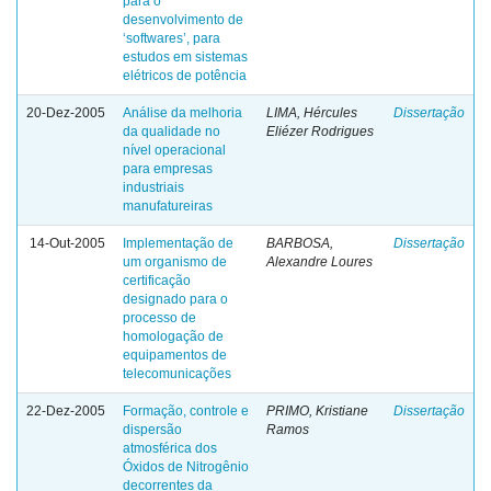
para o
desenvolvimento de
‘softwares’, para
estudos em sistemas
elétricos de potência
20-Dez-2005
Análise da melhoria
LIMA, Hércules
Dissertação
da qualidade no
Eliézer Rodrigues
nível operacional
para empresas
industriais
manufatureiras
14-Out-2005
Implementação de
BARBOSA,
Dissertação
um organismo de
Alexandre Loures
certificação
designado para o
processo de
homologação de
equipamentos de
telecomunicações
22-Dez-2005
Formação, controle e
PRIMO, Kristiane
Dissertação
dispersão
Ramos
atmosférica dos
Óxidos de Nitrogênio
decorrentes da