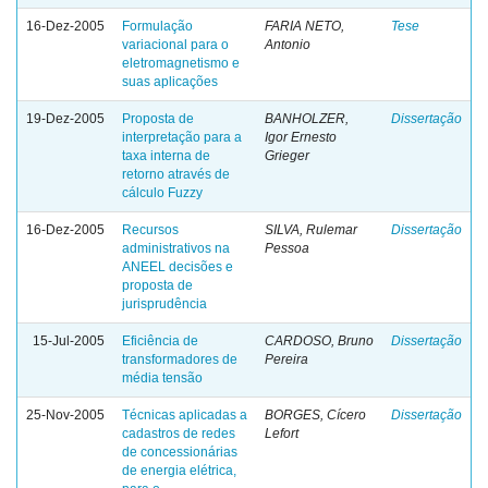
16-Dez-2005
Formulação
FARIA NETO,
Tese
variacional para o
Antonio
eletromagnetismo e
suas aplicações
19-Dez-2005
Proposta de
BANHOLZER,
Dissertação
interpretação para a
Igor Ernesto
taxa interna de
Grieger
retorno através de
cálculo Fuzzy
16-Dez-2005
Recursos
SILVA, Rulemar
Dissertação
administrativos na
Pessoa
ANEEL decisões e
proposta de
jurisprudência
15-Jul-2005
Eficiência de
CARDOSO, Bruno
Dissertação
transformadores de
Pereira
média tensão
25-Nov-2005
Técnicas aplicadas a
BORGES, Cícero
Dissertação
cadastros de redes
Lefort
de concessionárias
de energia elétrica,