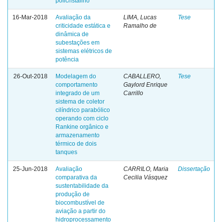
policristalino
16-Mar-2018
Avaliação da
LIMA, Lucas
Tese
criticidade estática e
Ramalho de
dinâmica de
subestações em
sistemas elétricos de
potência
26-Out-2018
Modelagem do
CABALLERO,
Tese
comportamento
Gaylord Enrique
integrado de um
Carrillo
sistema de coletor
cilíndrico parabólico
operando com ciclo
Rankine orgânico e
armazenamento
térmico de dois
tanques
25-Jun-2018
Avaliação
CARRILO, Maria
Dissertação
comparativa da
Cecilia Vásquez
sustentabilidade da
produção de
biocombustível de
aviação a partir do
hidroprocessamento