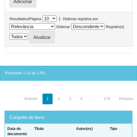
|
Resultados/Página
Ordenar registros por
Ordenar
Registro(s)
Resultado 1-10 de 1781.
Anterior
1
2
3
4
...
179
Próximo
Conjunto de itens:
Data do
Título
Autor(es)
Tipo
documento