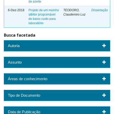
de azeite
6-Dez-2018
Projeto de um moinho
TEODORO,
Dissertação
attritor programável
Claudemiro Luz
de baixo custo para
laboratório
Busca facetada
Autoria
Assunto
Áreas de conhecimento
Tipo de Documento
Data de Publicação