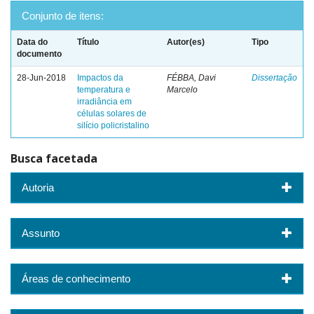
Conjunto de itens:
Data do
Título
Autor(es)
Tipo
documento
28-Jun-2018
Impactos da
FÉBBA, Davi
Dissertação
temperatura e
Marcelo
irradiância em
células solares de
silício policristalino
Busca facetada
Autoria
Assunto
Áreas de conhecimento