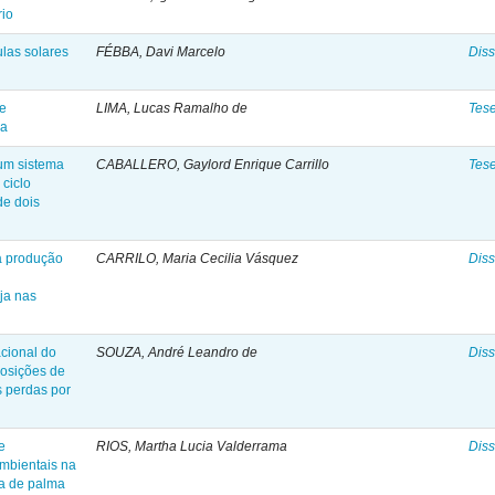
rio
ulas solares
FÉBBA, Davi Marcelo
Diss
de
LIMA, Lucas Ramalho de
Tes
ia
um sistema
CABALLERO, Gaylord Enrique Carrillo
Tes
 ciclo
de dois
a produção
CARRILO, Maria Cecilia Vásquez
Diss
ja nas
cional do
SOUZA, André Leandro de
Diss
posições de
s perdas por
e
RIOS, Martha Lucia Valderrama
Diss
mbientais na
ia de palma