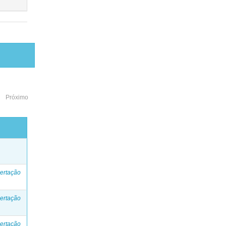
Próximo
o
ertação
ertação
ertação