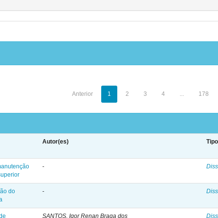
Anterior
1
2
3
4
...
178
Autor(es)
Tip
manutenção
-
Diss
superior
ção do
-
Diss
a
de
SANTOS, Igor Renan Braga dos
Diss