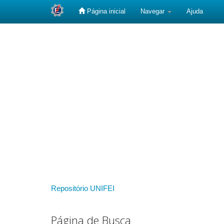
Página inicial
Navegar
Ajuda
Skip
navigation
Repositório UNIFEI
Página de Busca