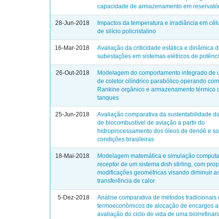
capacidade de armazenamento em reservató
28-Jun-2018
Impactos da temperatura e irradiância em cél
de silício policristalino
16-Mar-2018
Avaliação da criticidade estática e dinâmica 
subestações em sistemas elétricos de potênc
26-Out-2018
Modelagem do comportamento integrado de 
de coletor cilíndrico parabólico operando com
Rankine orgânico e armazenamento térmico 
tanques
25-Jun-2018
Avaliação comparativa da sustentabilidade d
de biocombustível de aviação a partir do
hidroprocessamento dos óleos de dendê e so
condições brasileiras
18-Mai-2018
Modelagem matemática e simulação computa
receptor de um sistema dish stirling, com pro
modificações geométricas visando diminuir a
transferência de calor
5-Dez-2018
Análise comparativa de métodos tradicionais 
termoeconômicos de alocação de encargos a
avaliação do ciclo de vida de uma biorrefinar