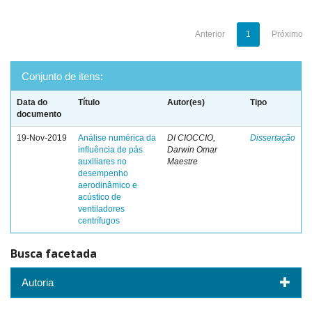
Anterior
1
Próximo
Conjunto de itens:
Data do
Título
Autor(es)
Tipo
documento
19-Nov-2019
Análise numérica da
DI CIOCCIO,
Dissertação
influência de pás
Darwin Omar
auxiliares no
Maestre
desempenho
aerodinâmico e
acústico de
ventiladores
centrífugos
Busca facetada
Autoria