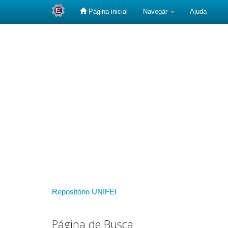
Página inicial
Navegar
Ajuda
Skip
navigation
Repositório UNIFEI
Página de Busca