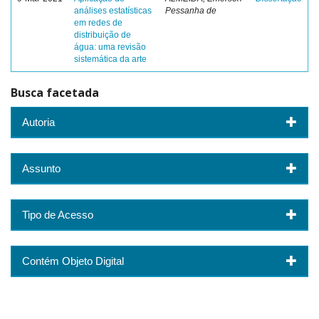
análises estatísticas
Pessanha de
em redes de
distribuição de
água: uma revisão
sistemática da arte
Busca facetada
Autoria
Assunto
Tipo de Acesso
Contém Objeto Digital