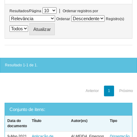
|
Resultados/Página
Ordenar registros por
Ordenar
Registro(s)
Resultado 1-1 de 1.
Anterior
1
Próximo
Conjunto de itens:
Data do
Título
Autor(es)
Tipo
documento
9-Mar-2021
Aplicação de
ALMEIDA, Emerson
Dissertação