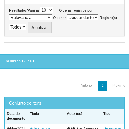
|
Resultados/Página
Ordenar registros por
Ordenar
Registro(s)
Resultado 1-1 de 1.
Anterior
1
Próximo
Conjunto de itens:
Data do
Título
Autor(es)
Tipo
documento
9-Mar-2021
Aplicação de
ALMEIDA, Emerson
Dissertação