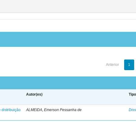
Anterior
1
Autor(es)
Tip
 distribuição
ALMEIDA, Emerson Pessanha de
Diss