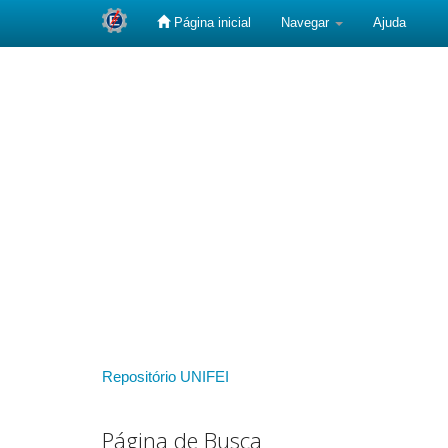
Página inicial
Navegar
Ajuda
Skip
navigation
Repositório UNIFEI
Página de Busca