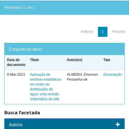
Resultado 1-1 de 1.
Anterior
1
Próximo
Conjunto de itens:
Data do
Título
Autor(es)
Tipo
documento
9-Mar-2021
Aplicação de
ALMEIDA, Emerson
Dissertação
análises estatísticas
Pessanha de
em redes de
distribuição de
água: uma revisão
sistemática da arte
Busca facetada
Autoria