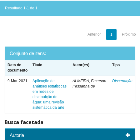
Resultado 1-1 de 1.
Anterior
1
Próximo
Conjunto de itens:
Data do
Título
Autor(es)
Tipo
documento
9-Mar-2021
Aplicação de
ALMEIDA, Emerson
Dissertação
análises estatísticas
Pessanha de
em redes de
distribuição de
água: uma revisão
sistemática da arte
Busca facetada
Autoria