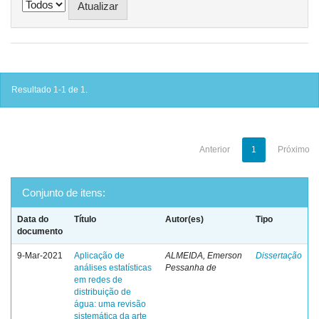
Resultado 1-1 de 1.
Anterior
1
Próximo
Conjunto de itens:
Data do
Título
Autor(es)
Tipo
documento
9-Mar-2021
Aplicação de
ALMEIDA, Emerson
Dissertação
análises estatísticas
Pessanha de
em redes de
distribuição de
água: uma revisão
sistemática da arte