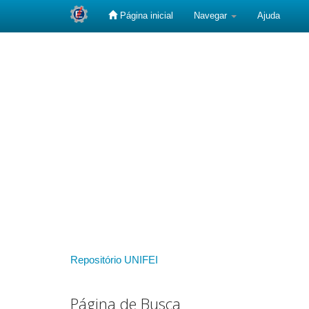
Página inicial
Navegar
Ajuda
Skip
navigation
Repositório UNIFEI
Página de Busca