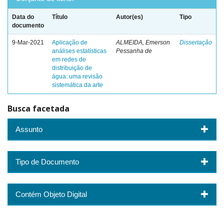
Data do
Título
Autor(es)
Tipo
documento
9-Mar-2021
Aplicação de
ALMEIDA, Emerson
Dissertação
análises estatísticas
Pessanha de
em redes de
distribuição de
água: uma revisão
sistemática da arte
Busca facetada
Assunto
Tipo de Documento
Contém Objeto Digital