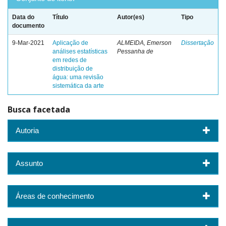
Data do
Título
Autor(es)
Tipo
documento
9-Mar-2021
Aplicação de
ALMEIDA, Emerson
Dissertação
análises estatísticas
Pessanha de
em redes de
distribuição de
água: uma revisão
sistemática da arte
Busca facetada
Autoria
Assunto
Áreas de conhecimento