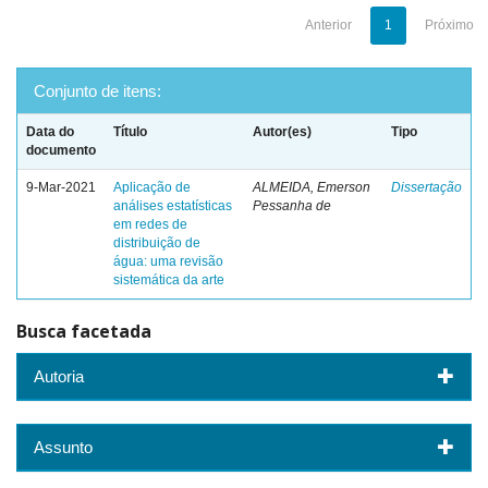
Anterior
1
Próximo
Conjunto de itens:
Data do
Título
Autor(es)
Tipo
documento
9-Mar-2021
Aplicação de
ALMEIDA, Emerson
Dissertação
análises estatísticas
Pessanha de
em redes de
distribuição de
água: uma revisão
sistemática da arte
Busca facetada
Autoria
Assunto