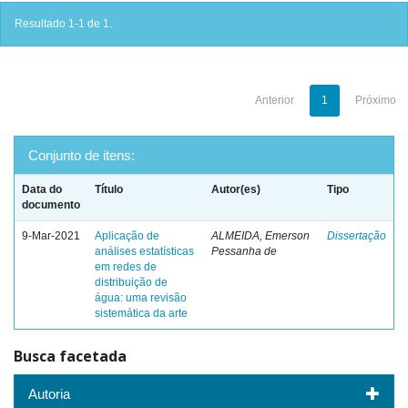
Resultado 1-1 de 1.
Anterior
1
Próximo
Conjunto de itens:
Data do
Título
Autor(es)
Tipo
documento
9-Mar-2021
Aplicação de
ALMEIDA, Emerson
Dissertação
análises estatísticas
Pessanha de
em redes de
distribuição de
água: uma revisão
sistemática da arte
Busca facetada
Autoria