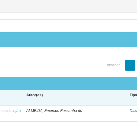
Anterior
1
Autor(es)
Tip
 distribuição
ALMEIDA, Emerson Pessanha de
Diss