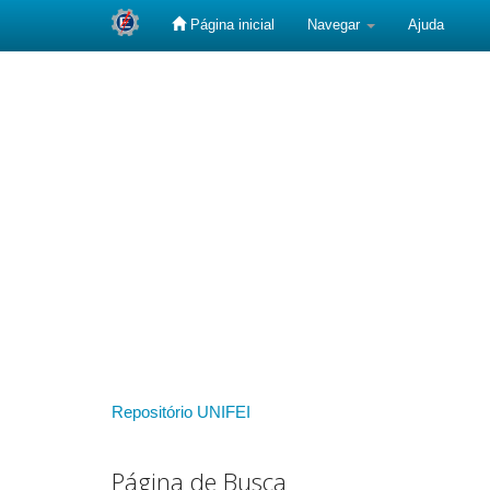
Página inicial
Navegar
Ajuda
Skip
navigation
Repositório UNIFEI
Página de Busca