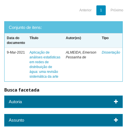
Anterior
1
Próximo
Conjunto de itens:
Data do
Título
Autor(es)
Tipo
documento
9-Mar-2021
Aplicação de
ALMEIDA, Emerson
Dissertação
análises estatísticas
Pessanha de
em redes de
distribuição de
água: uma revisão
sistemática da arte
Busca facetada
Autoria
Assunto