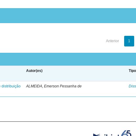
Anterior
1
Autor(es)
Tip
 distribuição
ALMEIDA, Emerson Pessanha de
Diss