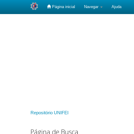
Página inicial
Navegar
Ajuda
Skip
navigation
Repositório UNIFEI
Página de Busca