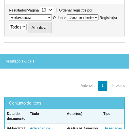
|
Resultados/Página
Ordenar registros por
Ordenar
Registro(s)
Resultado 1-1 de 1.
Anterior
1
Próximo
Conjunto de itens:
Data do
Título
Autor(es)
Tipo
documento
9-Mar-2021
Aplicação de
ALMEIDA, Emerson
Dissertação