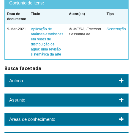
Conjunto de itens:
Data do
Título
Autor(es)
Tipo
documento
9-Mar-2021
Aplicação de
ALMEIDA, Emerson
Dissertação
análises estatísticas
Pessanha de
em redes de
distribuição de
água: uma revisão
sistemática da arte
Busca facetada
Autoria
Assunto
Áreas de conhecimento