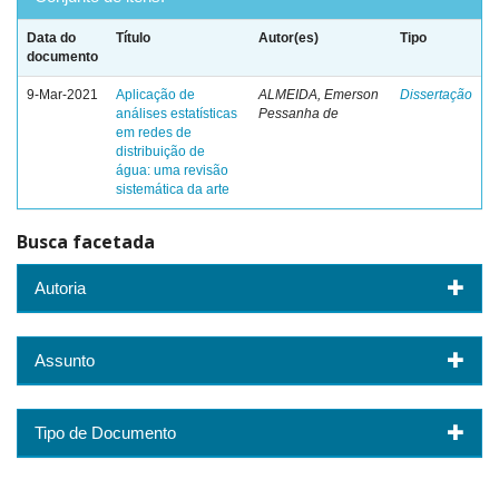
Data do
Título
Autor(es)
Tipo
documento
9-Mar-2021
Aplicação de
ALMEIDA, Emerson
Dissertação
análises estatísticas
Pessanha de
em redes de
distribuição de
água: uma revisão
sistemática da arte
Busca facetada
Autoria
Assunto
Tipo de Documento