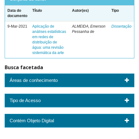
Data do
Título
Autor(es)
Tipo
documento
9-Mar-2021
Aplicação de
ALMEIDA, Emerson
Dissertação
análises estatísticas
Pessanha de
em redes de
distribuição de
água: uma revisão
sistemática da arte
Busca facetada
Áreas de conhecimento
Tipo de Acesso
Contém Objeto Digital