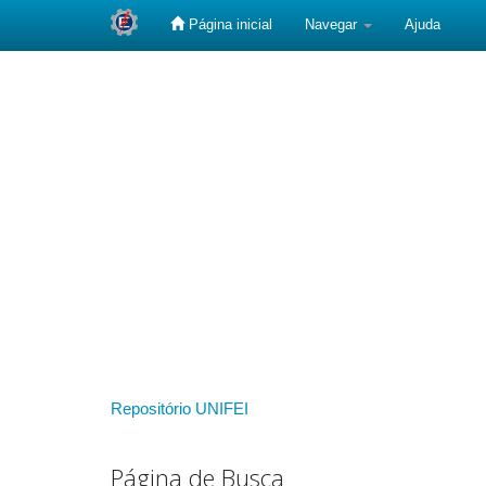
Página inicial
Navegar
Ajuda
Skip
navigation
Repositório UNIFEI
Página de Busca