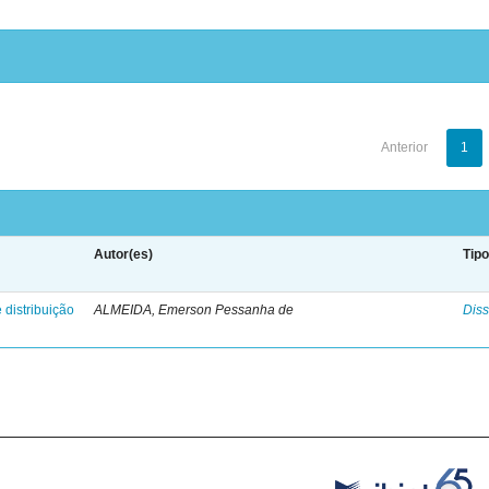
Anterior
1
Autor(es)
Tip
 distribuição
ALMEIDA, Emerson Pessanha de
Diss