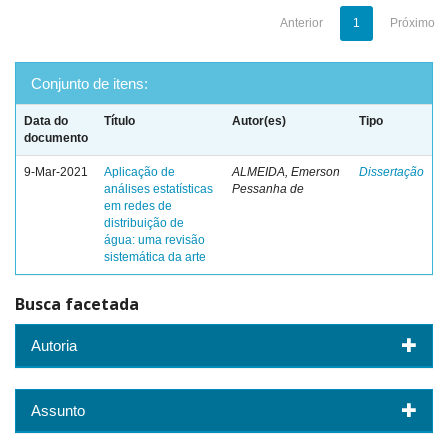
Anterior
1
Próximo
Conjunto de itens:
Data do
Título
Autor(es)
Tipo
documento
9-Mar-2021
Aplicação de
ALMEIDA, Emerson
Dissertação
análises estatísticas
Pessanha de
em redes de
distribuição de
água: uma revisão
sistemática da arte
Busca facetada
Autoria
Assunto