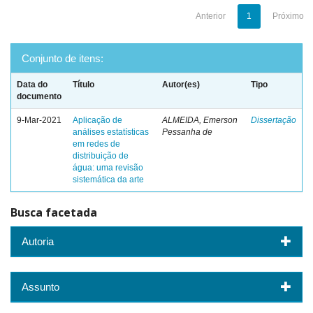
Anterior
1
Próximo
Conjunto de itens:
Data do
Título
Autor(es)
Tipo
documento
9-Mar-2021
Aplicação de
ALMEIDA, Emerson
Dissertação
análises estatísticas
Pessanha de
em redes de
distribuição de
água: uma revisão
sistemática da arte
Busca facetada
Autoria
Assunto