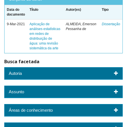
Data do
Título
Autor(es)
Tipo
documento
9-Mar-2021
Aplicação de
ALMEIDA, Emerson
Dissertação
análises estatísticas
Pessanha de
em redes de
distribuição de
água: uma revisão
sistemática da arte
Busca facetada
Autoria
Assunto
Áreas de conhecimento