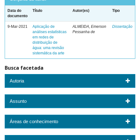
Data do
Título
Autor(es)
Tipo
documento
9-Mar-2021
Aplicação de
ALMEIDA, Emerson
Dissertação
análises estatísticas
Pessanha de
em redes de
distribuição de
água: uma revisão
sistemática da arte
Busca facetada
Autoria
Assunto
Áreas de conhecimento