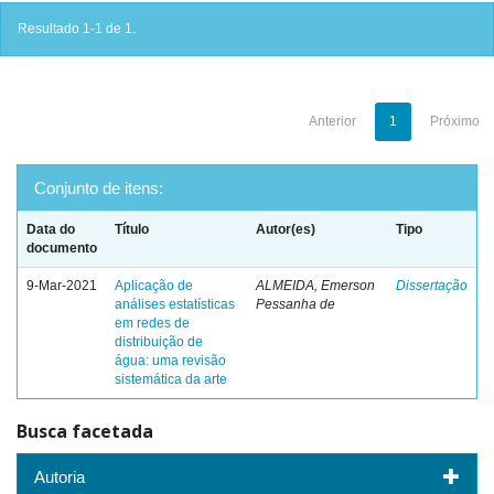
Resultado 1-1 de 1.
Anterior
1
Próximo
Conjunto de itens:
Data do
Título
Autor(es)
Tipo
documento
9-Mar-2021
Aplicação de
ALMEIDA, Emerson
Dissertação
análises estatísticas
Pessanha de
em redes de
distribuição de
água: uma revisão
sistemática da arte
Busca facetada
Autoria