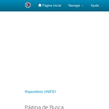
Página inicial
Navegar
Ajuda
Skip
navigation
Repositório UNIFEI
Página de Busca