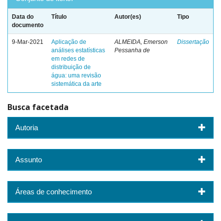
Data do
Título
Autor(es)
Tipo
documento
9-Mar-2021
Aplicação de
ALMEIDA, Emerson
Dissertação
análises estatísticas
Pessanha de
em redes de
distribuição de
água: uma revisão
sistemática da arte
Busca facetada
Autoria
Assunto
Áreas de conhecimento