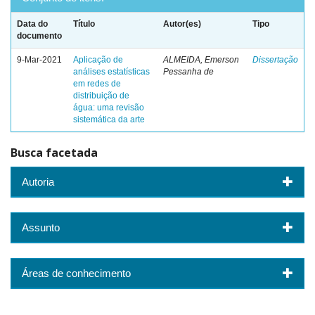
Data do
Título
Autor(es)
Tipo
documento
9-Mar-2021
Aplicação de
ALMEIDA, Emerson
Dissertação
análises estatísticas
Pessanha de
em redes de
distribuição de
água: uma revisão
sistemática da arte
Busca facetada
Autoria
Assunto
Áreas de conhecimento