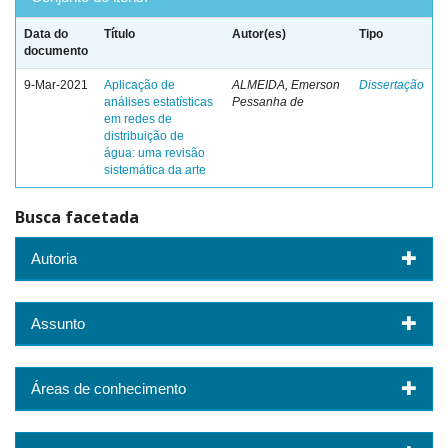
Data do
Título
Autor(es)
Tipo
documento
9-Mar-2021
Aplicação de
ALMEIDA, Emerson
Dissertação
análises estatísticas
Pessanha de
em redes de
distribuição de
água: uma revisão
sistemática da arte
Busca facetada
Autoria
Assunto
Áreas de conhecimento