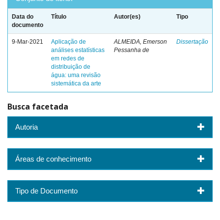
Data do
Título
Autor(es)
Tipo
documento
9-Mar-2021
Aplicação de
ALMEIDA, Emerson
Dissertação
análises estatísticas
Pessanha de
em redes de
distribuição de
água: uma revisão
sistemática da arte
Busca facetada
Autoria
Áreas de conhecimento
Tipo de Documento