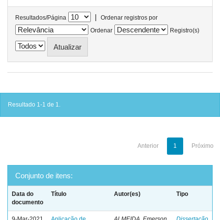
|
Resultados/Página
Ordenar registros por
Ordenar
Registro(s)
Resultado 1-1 de 1.
Anterior
1
Próximo
Conjunto de itens:
Data do
Título
Autor(es)
Tipo
documento
9-Mar-2021
Aplicação de
ALMEIDA, Emerson
Dissertação