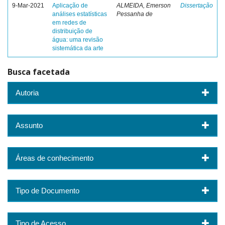
9-Mar-2021
Aplicação de
ALMEIDA, Emerson
Dissertação
análises estatísticas
Pessanha de
em redes de
distribuição de
água: uma revisão
sistemática da arte
Busca facetada
Autoria
Assunto
Áreas de conhecimento
Tipo de Documento
Tipo de Acesso