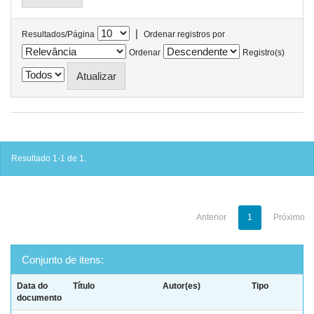
|
Resultados/Página
Ordenar registros por
Ordenar
Registro(s)
Resultado 1-1 de 1.
Anterior
1
Próximo
Conjunto de itens:
Data do
Título
Autor(es)
Tipo
documento