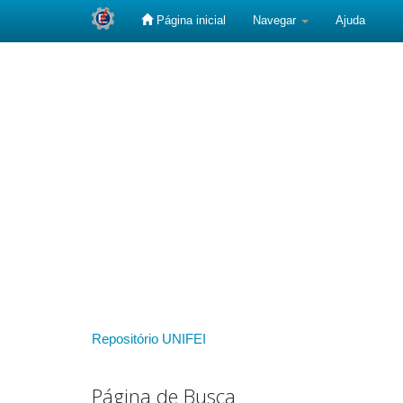
Página inicial
Navegar
Ajuda
Skip
navigation
Repositório UNIFEI
Página de Busca