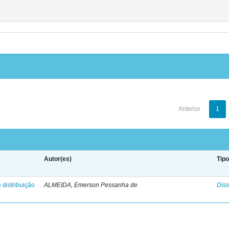
Anterior
1
Autor(es)
Tip
 distribuição
ALMEIDA, Emerson Pessanha de
Diss