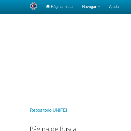
Página inicial
Navegar
Ajuda
Skip
navigation
Repositório UNIFEI
Página de Busca