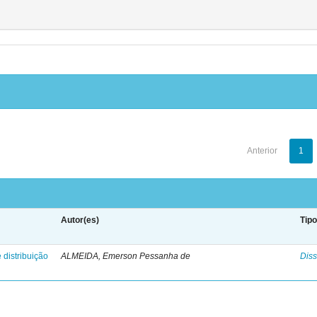
Anterior
1
Autor(es)
Tip
 distribuição
ALMEIDA, Emerson Pessanha de
Diss