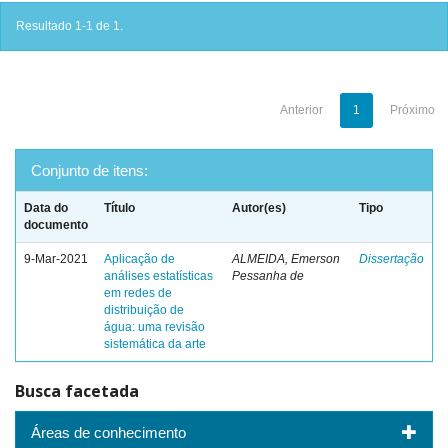
Resultado 1-1 de 1.
Anterior
1
Próximo
Conjunto de itens:
Data do
Título
Autor(es)
Tipo
documento
9-Mar-2021
Aplicação de
ALMEIDA, Emerson
Dissertação
análises estatísticas
Pessanha de
em redes de
distribuição de
água: uma revisão
sistemática da arte
Busca facetada
Áreas de conhecimento