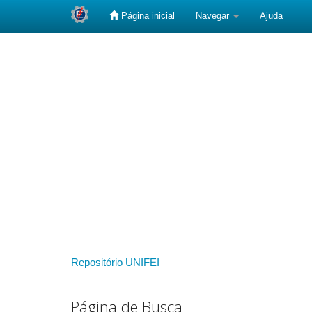
Página inicial
Navegar
Ajuda
Skip
navigation
Repositório UNIFEI
Página de Busca