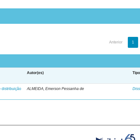
Anterior
1
Autor(es)
Tip
 distribuição
ALMEIDA, Emerson Pessanha de
Diss