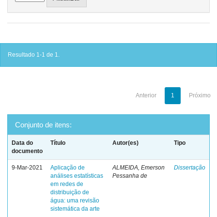
Resultado 1-1 de 1.
Anterior
1
Próximo
Conjunto de itens:
Data do
Título
Autor(es)
Tipo
documento
9-Mar-2021
Aplicação de
ALMEIDA, Emerson
Dissertação
análises estatísticas
Pessanha de
em redes de
distribuição de
água: uma revisão
sistemática da arte