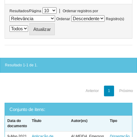
|
Resultados/Página
Ordenar registros por
Ordenar
Registro(s)
Resultado 1-1 de 1.
Anterior
1
Próximo
Conjunto de itens:
Data do
Título
Autor(es)
Tipo
documento
9-Mar-2021
Aplicação de
ALMEIDA, Emerson
Dissertação