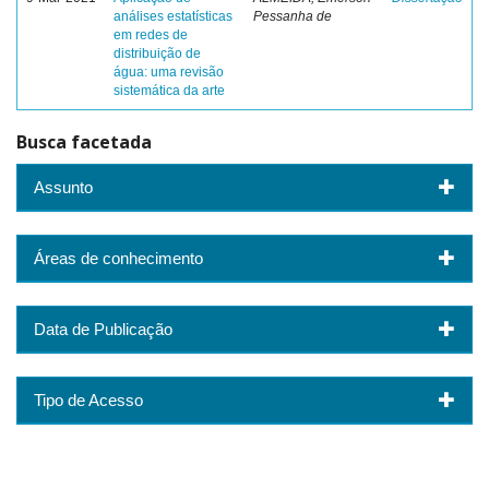
análises estatísticas
Pessanha de
em redes de
distribuição de
água: uma revisão
sistemática da arte
Busca facetada
Assunto
Áreas de conhecimento
Data de Publicação
Tipo de Acesso