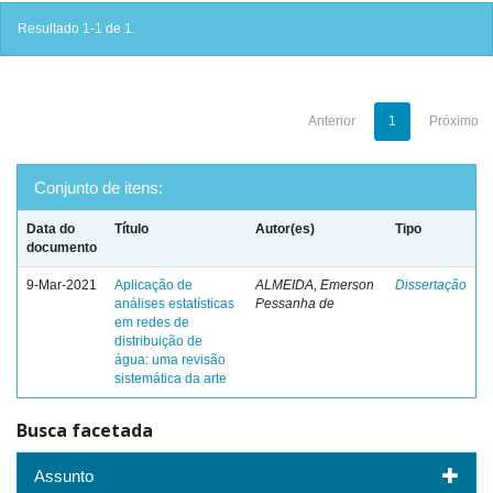
Resultado 1-1 de 1.
Anterior
1
Próximo
Conjunto de itens:
Data do
Título
Autor(es)
Tipo
documento
9-Mar-2021
Aplicação de
ALMEIDA, Emerson
Dissertação
análises estatísticas
Pessanha de
em redes de
distribuição de
água: uma revisão
sistemática da arte
Busca facetada
Assunto