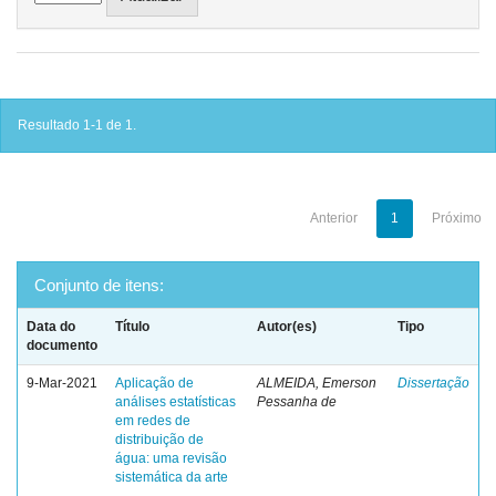
Resultado 1-1 de 1.
Anterior
1
Próximo
Conjunto de itens:
Data do
Título
Autor(es)
Tipo
documento
9-Mar-2021
Aplicação de
ALMEIDA, Emerson
Dissertação
análises estatísticas
Pessanha de
em redes de
distribuição de
água: uma revisão
sistemática da arte