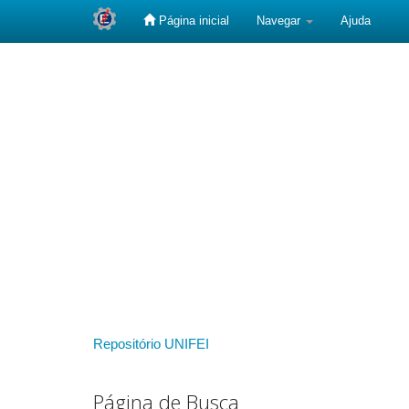
Página inicial
Navegar
Ajuda
Skip
navigation
Repositório UNIFEI
Página de Busca