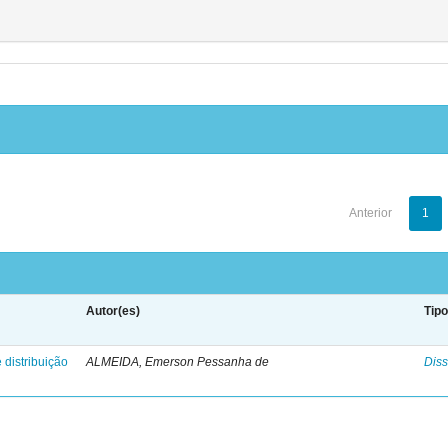
Anterior
1
Autor(es)
Tip
 distribuição
ALMEIDA, Emerson Pessanha de
Diss