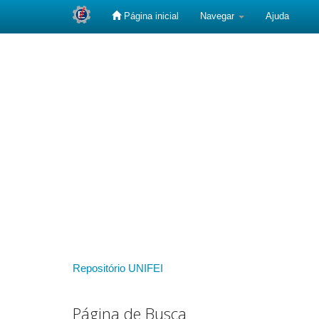
Página inicial
Navegar
Ajuda
Skip
navigation
Repositório UNIFEI
Página de Busca